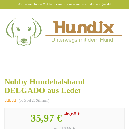
Skip
Wir lieben Hunde ✿ Alle unsere Produkte sind sorgfältig ausgewählt
to
main
content
hundiX
Toggl
naviga
Nobby Hundehalsband
DELGADO aus Leder
(5 / 5 bei 23 Stimmen)
46,68 €
35,97 €
inkl. 19% MwSt.