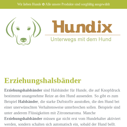
Skip
Wir lieben Hunde ✿ Alle unsere Produkte sind sorgfältig ausgewählt
to
main
content
hundiX
Toggl
naviga
Erziehungshalsbänder
Erziehungshalsbänder
sind Halsbänder für Hunde, die auf Knopfdruck
bestimmte unangenehme Reize an den Hund aussenden. So gibt es zum
Beispiel
Halsbänder
, die starke Duftstoffe ausstoßen, die den Hund bei
einer unerwünschten Verhaltensweise unterbrechen sollen. Beispiele sind
unter anderem Flüssigkeiten mit Zitronenaroma. Manche
Erziehungshalsbänder
müssen gar nicht erst vom Hundehalter aktiviert
werden, sondern schalten sich automatisch ein, sobald der Hund bellt.