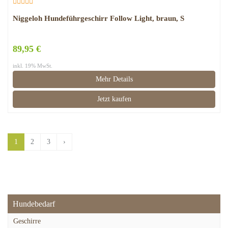
Niggeloh Hundeführgeschirr Follow Light, braun, S
89,95 €
inkl. 19% MwSt.
Mehr Details
Jetzt kaufen
1
2
3
›
Hundebedarf
Geschirre