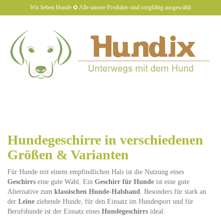
Skip
Wir lieben Hunde ✿ Alle unsere Produkte sind sorgfältig ausgewählt
to
main
content
hundiX
Toggl
naviga
Hundegeschirre in verschiedenen
Größen & Varianten
Für Hunde mit einem empfindlichen Hals ist die Nutzung eines
Geschirrs
eine gute Wahl. Ein
Geschirr für Hunde
ist eine gute
Alternative zum
klassischen Hunde-Halsband
. Besonders für stark an
der
Leine
ziehende Hunde, für den Einsatz im Hundesport und für
Berufshunde ist der Einsatz eines
Hundegeschirrs
ideal.