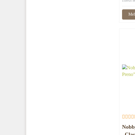
Zuletzt a
Meh
Nobb
„Clas