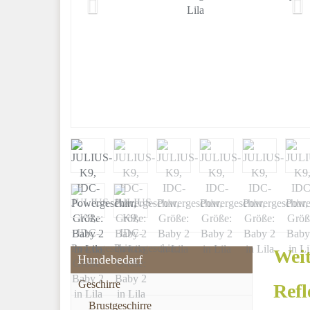
Weit
Hundebedarf
Geschirre
Refl
Brustgeschirre