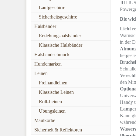
JULIUS-
Laufgeschirre
Powerges
Sicherheitsgeschirre
Die wic
Halsbänder
Licht r
Warnsich
Erziehungshalsbänder
in der D
Klassische Halsbänder
Atmungs
Halsbandschmuck
hergestel
Bruchsi
Hundemarken
Schnalle
Leinen
Verschli
den Mitt
Freihandleinen
Optiona
Klassische Leinen
Universa
Roll-Leinen
Handy u
Lampen
Übungsleinen
Kann gle
Maulkörbe
während
Wassera
Sicherheit & Reflektoren
Phospho