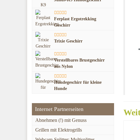
Ferplast Ergotrekking
Geschirr
Trixie Geschirr
Verstellbares Brustgeschirr
aus Nylon
Hundegeschirr für kleine
Hunde
Internet Partnerseiten
Weit
Abnehmen (!) mit Genuss
Grillen mit Elektrogrills
Webcam-Splitter: Multisplitter