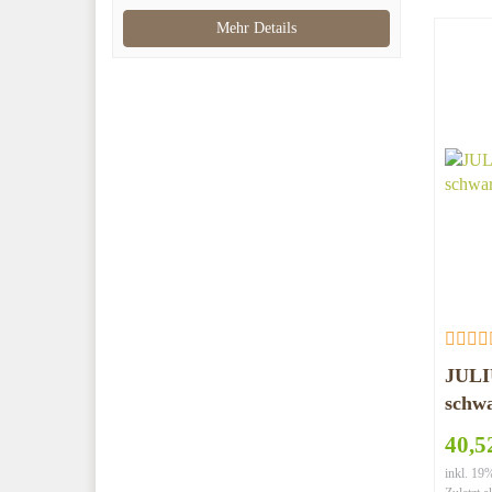
braun
Mehr Details
JULI
schw
40,5
inkl. 1