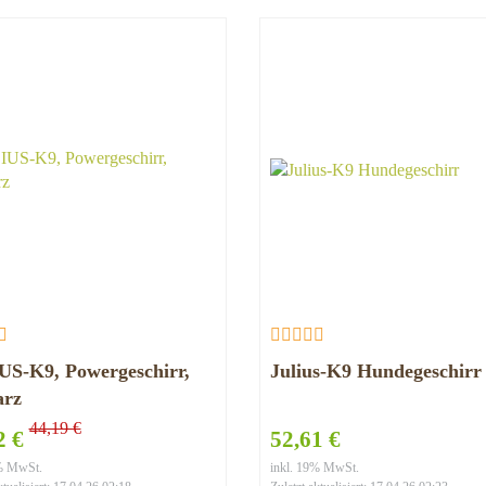
US-K9, Powergeschirr,
Julius-K9 Hundegeschirr
arz
44,19 €
2 €
52,61 €
9% MwSt.
inkl. 19% MwSt.