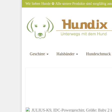
Skip
Wir lieben Hunde ✿ Alle unsere Produkte sind sorgfältig au
to
main
content
Geschirre
Halsbänder
Hundeschmuck