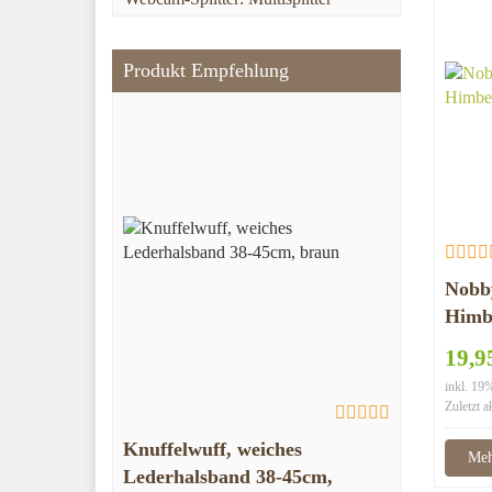
Produkt Empfehlung
Nobby
Himb
19,9
inkl. 1
Zuletzt a
Knuffelwuff, weiches
Meh
Lederhalsband 38-45cm,