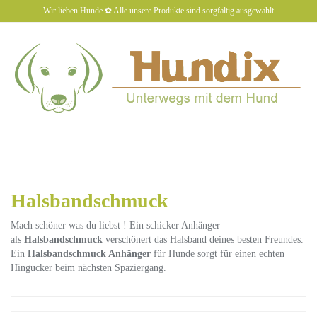
Skip
Wir lieben Hunde ✿ Alle unsere Produkte sind sorgfältig ausgewählt
to
main
content
hundiX
Toggl
naviga
Halsbandschmuck
Mach schöner was du liebst ! Ein schicker Anhänger
als
Halsbandschmuck
verschönert das Halsband deines besten Freundes.
Ein
Halsbandschmuck Anhänger
für Hunde sorgt für einen echten
Hingucker beim nächsten Spaziergang.