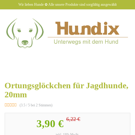
Skip
Wir lieben Hunde ✿ Alle unsere Produkte sind sorgfältig ausgewählt
to
main
content
hundiX
Toggl
naviga
Ortungsglöckchen für Jagdhunde,
20mm
(3.5 / 5 bei 2 Stimmen)
6,22 €
3,90 €
inkl. 19% MwSt.