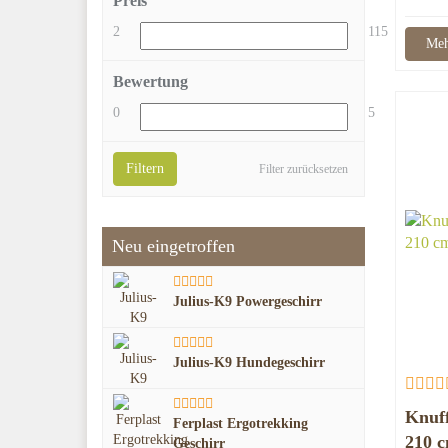
Preis
2
115
Meh
Bewertung
0
5
Filtern
Filter zurücksetzen
Neu eingetroffen
Julius-K9 Powergeschirr
Julius-K9 Hundegeschirr
Knuff
Ferplast Ergotrekking
210 c
Geschirr