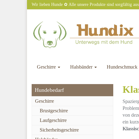
Skip
Wir lieben Hunde ✿ Alle unsere Produkte sind sorgfältig au
to
main
content
Geschirre
Halsbänder
Hundeschmuck
Kla
Hundebedarf
Geschirre
Spazier
Problem
Brustgeschirre
von deze
Laufgeschirre
ein kurz
Klassis
Sicherheitsgeschirre