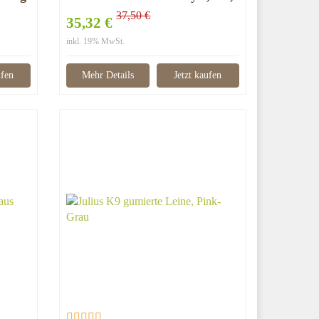
2Meter
37,50 €
35,32 €
inkl. 19% MwSt.
ufen
Mehr Details
Jetzt kaufen