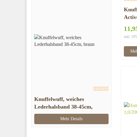
Knuff
Activ
schw
11,9
inkl. 1
Meh
Knuffelwuff, weiches
Lederhalsband 38-45cm,
braun
Mehr Details