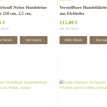
elwuff Nylon Hundeleine
Verstellbare Hundeführle
e 210 cm, 2,5 cm,
aus Elchleder
arz
5 €
115,00 €
9% MwSt.
inkl. 19% MwSt.
r Details
Jetzt kaufen
Mehr Details
Jetzt ka