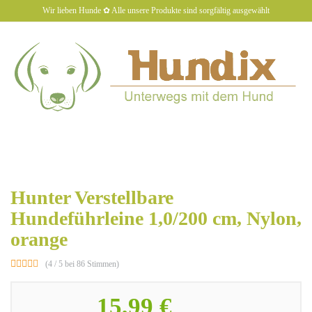
Skip
Wir lieben Hunde ✿ Alle unsere Produkte sind sorgfältig ausgewählt
to
main
content
hundiX
Toggl
naviga
Hunter Verstellbare
Hundeführleine 1,0/200 cm, Nylon,
orange
(4 / 5 bei 86 Stimmen)
15,99 €