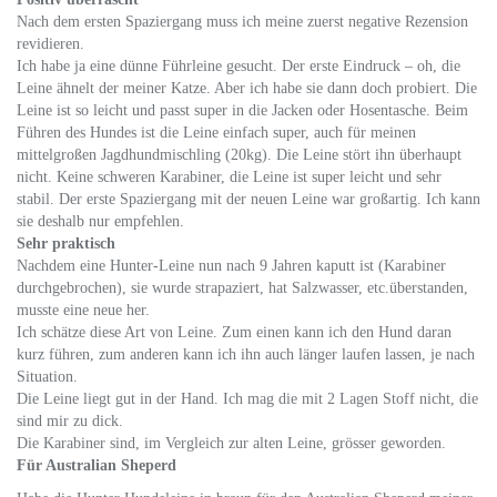
Nach dem ersten Spaziergang muss ich meine zuerst negative Rezension
revidieren.
Ich habe ja eine dünne Führleine gesucht. Der erste Eindruck – oh, die
Leine ähnelt der meiner Katze. Aber ich habe sie dann doch probiert. Die
Leine ist so leicht und passt super in die Jacken oder Hosentasche. Beim
Führen des Hundes ist die Leine einfach super, auch für meinen
mittelgroßen Jagdhundmischling (20kg). Die Leine stört ihn überhaupt
nicht. Keine schweren Karabiner, die Leine ist super leicht und sehr
stabil. Der erste Spaziergang mit der neuen Leine war großartig. Ich kann
sie deshalb nur empfehlen.
Sehr praktisch
Nachdem eine Hunter-Leine nun nach 9 Jahren kaputt ist (Karabiner
durchgebrochen), sie wurde strapaziert, hat Salzwasser, etc.überstanden,
musste eine neue her.
Ich schätze diese Art von Leine. Zum einen kann ich den Hund daran
kurz führen, zum anderen kann ich ihn auch länger laufen lassen, je nach
Situation.
Die Leine liegt gut in der Hand. Ich mag die mit 2 Lagen Stoff nicht, die
sind mir zu dick.
Die Karabiner sind, im Vergleich zur alten Leine, grösser geworden.
Für Australian Sheperd