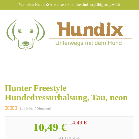
Skip
Wir lieben Hunde ✿ Alle unsere Produkte sind sorgfältig ausgewählt
to
main
content
hundiX
Toggl
naviga
Hunter Freestyle
Hundedressurhalsung, Tau, neon
(5 / 5 bei 7 Stimmen)
14,49 €
10,49 €
inkl. 19% MwSt.