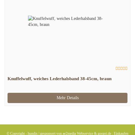
Knuffelwuff, weiches Lederhalsband 38-45cm, braun
Mehr Details
© Copyright -
hundix
| gesponsert von
ae2media Webservice
&
goopri.de : Einkaufen