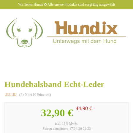
Skip
Wir lieben Hunde ✿ Alle unsere Produkte sind sorgfältig ausgewählt
to
main
content
hundiX
Toggl
naviga
Hundehalsband Echt-Leder
(5 / 5 bei 10 Stimmen)
44,90 €
32,90 €
inkl. 19% MwSt.
Zuletzt aktualisiert: 17.04.26 02:23