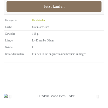
Jetzt kaufen
Kategorie
Halsbänder
Farbe
braun-schwarz
Gewicht
118 g
Länge
L=45 cm bis 53cm
Größe
L
Besonderheiten
Für den Hund angenehm und bequem zu tragen.