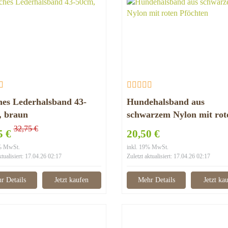
es Lederhalsband 43-
Hundehalsband aus
, braun
schwarzem Nylon mit rot
Pfötchen
32,75 €
5 €
20,50 €
9% MwSt.
inkl. 19% MwSt.
ktualisiert: 17.04.26 02:17
Zuletzt aktualisiert: 17.04.26 02:17
r Details
Jetzt kaufen
Mehr Details
Jetzt ka