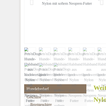
Weit
Hundebedarf
Geschirre
Nylo
Brustgeschirre