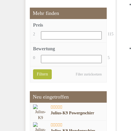
Mehr finden
Preis
2
115
Bewertung
0
5
Filtern
Filter zurücksetzen
Neu eingetroffen
Julius-K9 Powergeschirr
Julius-K9 Hundegeschirr