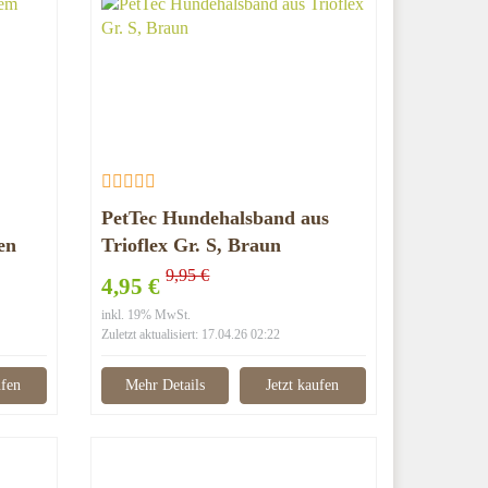
PetTec Hundehalsband aus
en
Trioflex Gr. S, Braun
9,95 €
4,95 €
inkl. 19% MwSt.
Zuletzt aktualisiert: 17.04.26 02:22
ufen
Mehr Details
Jetzt kaufen