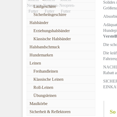
Solides 
Laufgeschirre
Größena
Sicherheitsgeschirre
Absorbie
Halsbänder
Adäquat
Hundepla
Erziehungshalsbänder
Verstell
Klassische Halsbänder
Die sch
Halsbandschmuck
Die krä
Hundemarken
Fahrzeu
Leinen
NACHLAS
Freihandleinen
Rabatt a
Klassische Leinen
SICHE
EINKA
Roll-Leinen
Übungsleinen
Maulkörbe
So
Sicherheit & Reflektoren