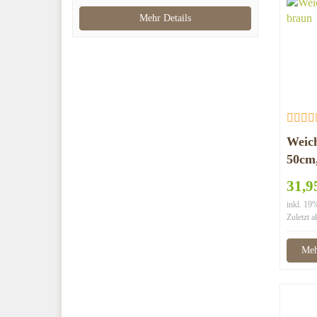
braun
Mehr Details
Weich
50cm
31,9
inkl. 1
Zuletzt a
Meh