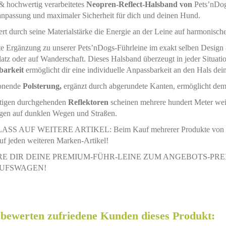
& hochwertig verarbeitetes
Neopren-Reflect-Halsband von
Pets’nDog
npassung und maximaler Sicherheit für dich und deinen Hund.
rt durch seine Materialstärke die Energie an der Leine auf harmonisc
e Ergänzung zu unserer Pets’nDogs-Führleine im exakt selben Design
tz oder auf Wanderschaft. Dieses Halsband überzeugt in jeder Situatio
barkeit
ermöglicht dir eine individuelle Anpassbarkeit an den Hals dein
onende
Polsterung,
ergänzt durch abgerundete Kanten, ermöglicht dem
ftigen durchgehenden
Reflektoren
scheinen mehrere hundert Meter weit
gen auf dunklen Wegen und Straßen.
S AUF WEITERE ARTIKEL: Beim Kauf mehrerer Produkte von Pets’
uf jeden weiteren Marken-Artikel!
RE DIR DEINE PREMIUM-FÜHR-LEINE ZUM ANGEBOTS-PREIS
UFSWAGEN!
 bewerten zufriedene Kunden dieses Produkt: