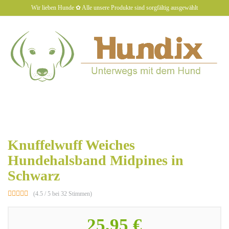
Skip
Wir lieben Hunde ✿ Alle unsere Produkte sind sorgfältig ausgewählt
to
main
content
hundiX
Toggl
naviga
Knuffelwuff Weiches
Hundehalsband Midpines in
Schwarz
(4.5 / 5 bei 32 Stimmen)
25,95 €