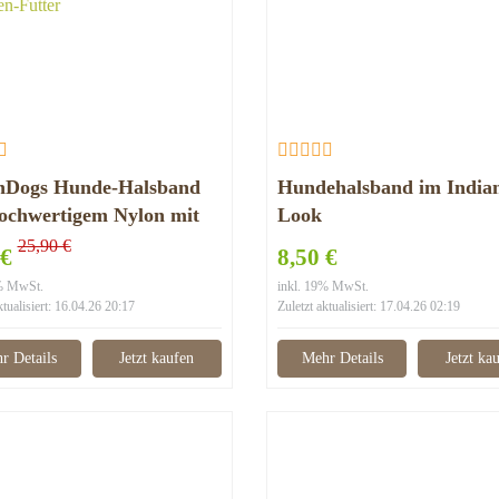
’nDogs Hunde-Halsband
Hundehalsband im India
ochwertigem Nylon mit
Look
m Neopren-Futter
25,90 €
 €
8,50 €
9% MwSt.
inkl. 19% MwSt.
ktualisiert: 16.04.26 20:17
Zuletzt aktualisiert: 17.04.26 02:19
r Details
Jetzt kaufen
Mehr Details
Jetzt ka