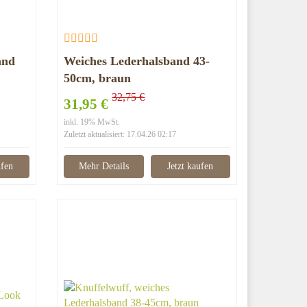
and
Weiches Lederhalsband 43-
50cm, braun
32,75 €
31,95 €
inkl. 19% MwSt.
Zuletzt aktualisiert: 17.04.26 02:17
ufen
Mehr Details
Jetzt kaufen