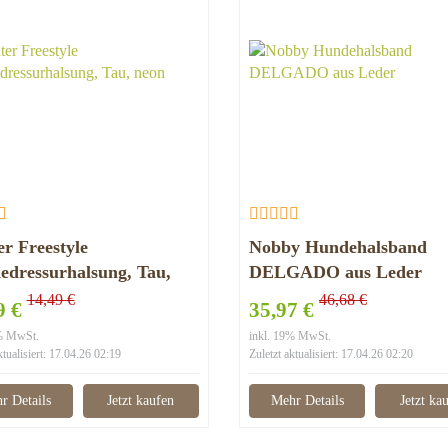
r Freestyle
Nobby Hundehalsband
dressurhalsung, Tau,
DELGADO aus Leder
14,49 €
46,68 €
9 €
35,97 €
9% MwSt.
inkl. 19% MwSt.
ktualisiert: 17.04.26 02:19
Zuletzt aktualisiert: 17.04.26 02:20
r Details
Jetzt kaufen
Mehr Details
Jetzt ka