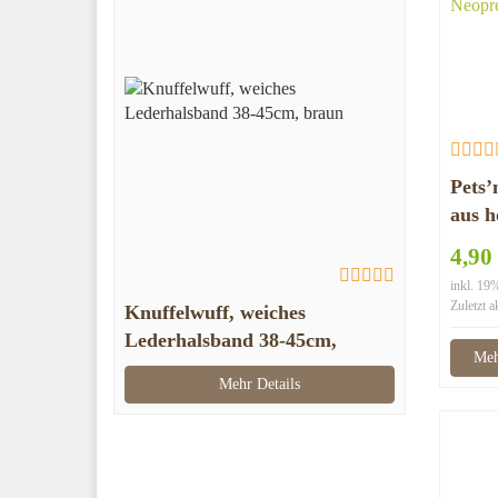
Pets
aus h
softe
4,90
inkl. 1
Zuletzt a
Knuffelwuff, weiches
Lederhalsband 38-45cm,
Meh
braun
Mehr Details