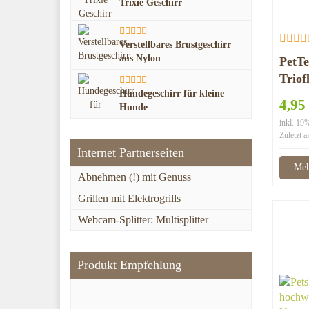
Trixie Geschirr
Verstellbares Brustgeschirr
aus Nylon
PetT
Triof
Hundegeschirr für kleine
4,95
Hunde
inkl. 1
Zuletzt a
Internet Partnerseiten
Meh
Abnehmen (!) mit Genuss
Grillen mit Elektrogrills
Webcam-Splitter: Multisplitter
Produkt Empfehlung