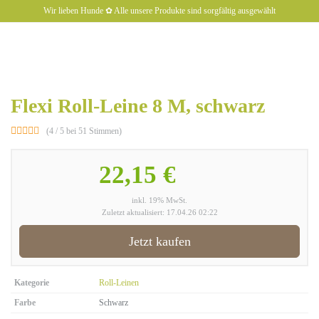
Skip
Wir lieben Hunde ✿ Alle unsere Produkte sind sorgfältig ausgewählt
to
main
content
hundiX
Toggl
naviga
Flexi Roll-Leine 8 M, schwarz
(4 / 5 bei 51 Stimmen)
22,15 €
inkl. 19% MwSt.
Zuletzt aktualisiert: 17.04.26 02:22
Jetzt kaufen
Kategorie
Roll-Leinen
Farbe
Schwarz