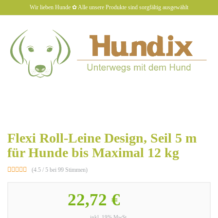
Skip
Wir lieben Hunde ✿ Alle unsere Produkte sind sorgfältig ausgewählt
to
main
content
hundiX
Toggl
naviga
Flexi Roll-Leine Design, Seil 5 m
für Hunde bis Maximal 12 kg
(4.5 / 5 bei 99 Stimmen)
22,72 €
inkl. 19% MwSt.