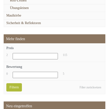
Roll-Leinen
Übungsleinen
Maulkörbe
Sicherheit & Reflektoren
Mehr finden
Preis
2
115
Bewertung
0
5
Filtern
Filter zurücksetzen
Neu eingetroffen