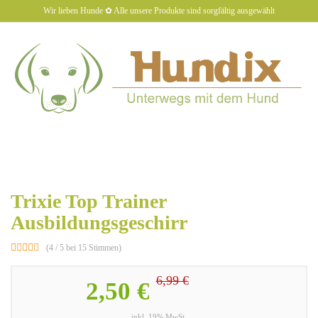
Skip
Wir lieben Hunde ✿ Alle unsere Produkte sind sorgfältig ausgewählt
to
main
content
hundiX
Toggl
naviga
Trixie Top Trainer
Ausbildungsgeschirr
(4 / 5 bei 15 Stimmen)
6,99 €
2,50 €
inkl. 19% MwSt.