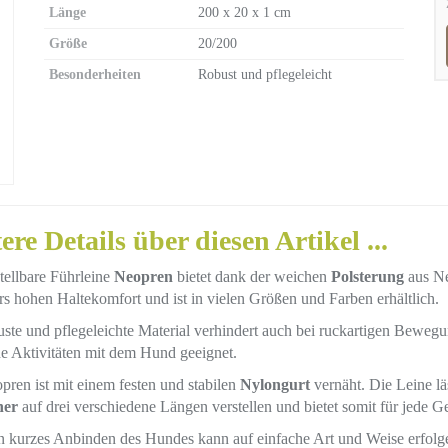
Länge
200 x 20 x 1 cm
Größe
20/200
Besonderheiten
Robust und pflegeleicht
ere Details über diesen Artikel ...
tellbare Führleine
Neopren
bietet dank der weichen
Polsterung
aus Ne
s hohen Haltekomfort und ist in vielen Größen und Farben erhältlich.
ste und pflegeleichte Material verhindert auch bei ruckartigen Bewegun
he Aktivitäten mit dem Hund geeignet.
ren ist mit einem festen und stabilen
Nylongurt
vernäht. Die Leine läs
ner
auf drei verschiedene Längen verstellen und bietet somit für jede Ge
 kurzes Anbinden des Hundes kann auf einfache Art und Weise erfolgen