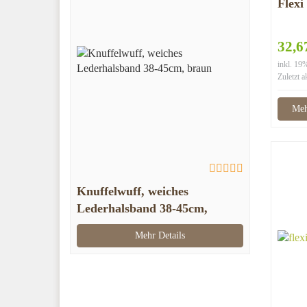
Flex
32,6
inkl. 1
Zuletzt a
Meh
Knuffelwuff, weiches
Lederhalsband 38-45cm,
braun
Mehr Details