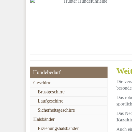
Weit
Hundebedarf
Die vers
Geschirre
besonder
Brustgeschirre
Das robu
Laufgeschirre
sportlic
Sicherheitsgeschirre
Das Neop
Halsbänder
Karabi
Erziehungshalsbänder
Auch ein