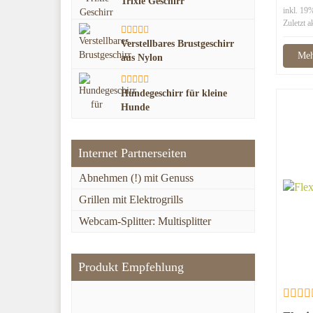
Trixie Geschirr
inkl. 1
Zuletzt a
Verstellbares Brustgeschirr
Meh
aus Nylon
Hundegeschirr für kleine
Hunde
Internet Partnerseiten
Abnehmen (!) mit Genuss
Grillen mit Elektrogrills
Webcam-Splitter: Multisplitter
Produkt Empfehlung