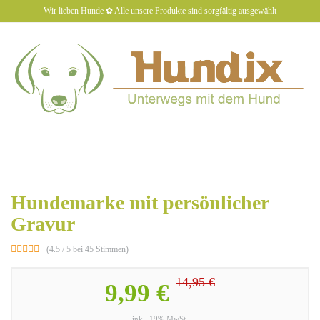
Skip
Wir lieben Hunde ✿ Alle unsere Produkte sind sorgfältig ausgewählt
to
main
content
hundiX
Toggl
naviga
Hundemarke mit persönlicher
Gravur
(4.5 / 5 bei 45 Stimmen)
14,95 €
9,99 €
inkl. 19% MwSt.