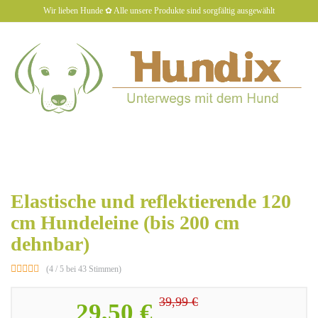
Skip
Wir lieben Hunde ✿ Alle unsere Produkte sind sorgfältig ausgewählt
to
main
content
hundiX
Toggl
naviga
Elastische und reflektierende 120
cm Hundeleine (bis 200 cm
dehnbar)
(4 / 5 bei 43 Stimmen)
39,99 €
29,50 €